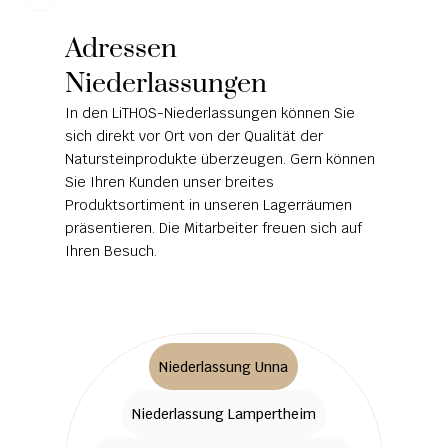
URNENANLAGEN
Adressen 
Niederlassungen
LEUCHTGRABMALE
In den LiTHOS-Niederlassungen können Sie 
ACCESSOIRES
sich direkt vor Ort von der Qualität der 
KONTAKT
Natursteinprodukte überzeugen. Gern können 
Sie Ihren Kunden unser breites 
ADRESSEN NIEDERLASSUNGEN
Produktsortiment in unseren Lagerräumen 
präsentieren. Die Mitarbeiter freuen sich auf 
ÖFFNUNGSZEITEN
Ihren Besuch. 
IMPRESSUM 
ÜBER LITHOS
HISTORIE
Niederlassung Unna
STELLENANGEBOTE
Niederlassung Lampertheim