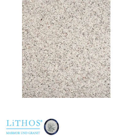
Imperial white
URNENANLAGEN
LEUCHTGRABMALE
ACCESSOIRES
KONTAKT
ADRESSEN NIEDERLASSUNGEN
ÖFFNUNGSZEITEN
IMPRESSUM 
ÜBER LITHOS
HISTORIE
STELLENANGEBOTE