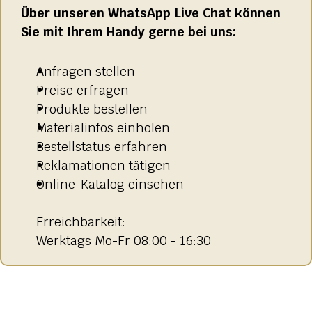
Über unseren WhatsApp Live Chat können 
HOCHSTEINE
Sie mit Ihrem Handy gerne bei uns:
KOLUMBARIEN
Anfragen stellen
BREITSTEINE
Preise erfragen
Produkte bestellen
LIEGESTEINE
Materialinfos einholen
URNENANLAGEN
Bestellstatus erfahren
Reklamationen tätigen
LEUCHTGRABMALE
Online-Katalog einsehen
ACCESSOIRES
KONTAKT
Erreichbarkeit: 
Werktags Mo-Fr 08:00 - 16:30
ADRESSEN NIEDERLASSUNGEN
ÖFFNUNGSZEITEN
IMPRESSUM 