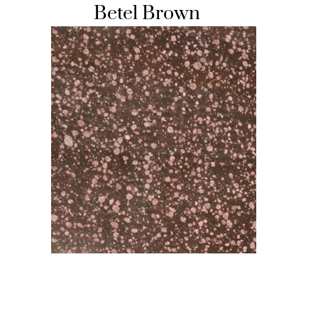
Betel Brown
HOCHSTEINE
KOLUMBARIEN
BREITSTEINE
LIEGESTEINE
URNENANLAGEN
LEUCHTGRABMALE
ACCESSOIRES
KONTAKT
ADRESSEN NIEDERLASSUNGEN
ÖFFNUNGSZEITEN
IMPRESSUM 