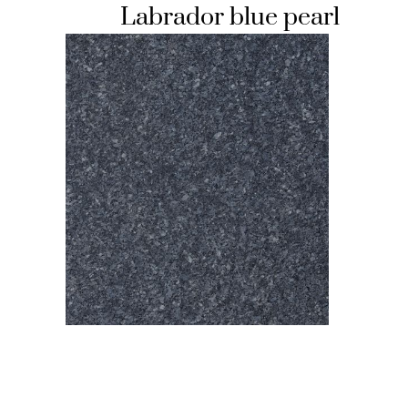
Labrador blue pearl
HOCHSTEINE
KOLUMBARIEN
BREITSTEINE
LIEGESTEINE
URNENANLAGEN
LEUCHTGRABMALE
ACCESSOIRES
KONTAKT
ADRESSEN NIEDERLASSUNGEN
ÖFFNUNGSZEITEN
IMPRESSUM 