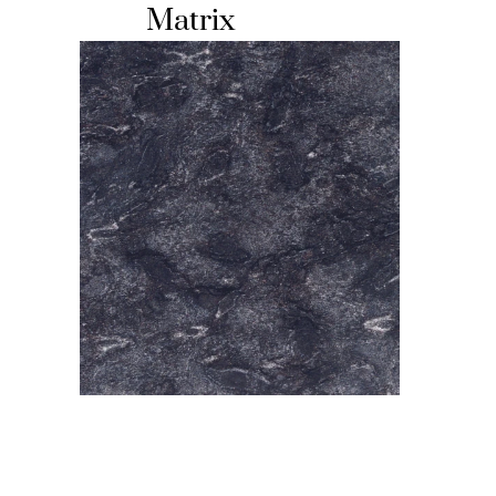
Matrix
HOCHSTEINE
KOLUMBARIEN
BREITSTEINE
LIEGESTEINE
URNENANLAGEN
LEUCHTGRABMALE
ACCESSOIRES
KONTAKT
ADRESSEN NIEDERLASSUNGEN
ÖFFNUNGSZEITEN
IMPRESSUM 