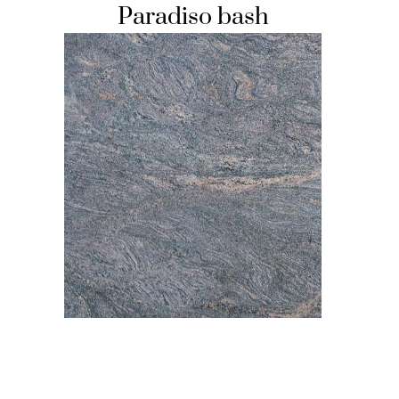
Paradiso bash
HOCHSTEINE
KOLUMBARIEN
BREITSTEINE
LIEGESTEINE
URNENANLAGEN
LEUCHTGRABMALE
ACCESSOIRES
KONTAKT
ADRESSEN NIEDERLASSUNGEN
ÖFFNUNGSZEITEN
IMPRESSUM 