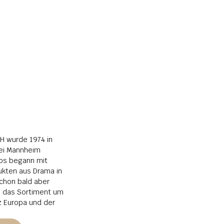
 wurde 1974 in 
i Mannheim 
os begann mit 
kten aus Drama in 
chon bald aber 
s das Sortiment um 
 Europa und der 