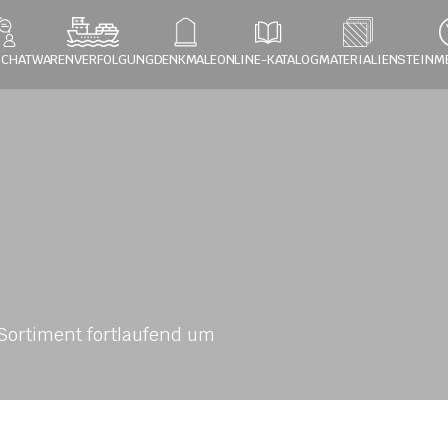
 CHAT
WARENVERFOLGUNG
DENKMALE
ONLINE-KATALOG
MATERIALIEN
STEINM
ortiment fortlaufend um 