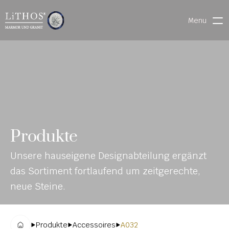
Menu
HOME
LIVE CHAT
WARENVERFOLGUNG
ONL
MATERIALIEN
Produkte
INE-
STEINMETZFINDER
Unsere hauseigene Designabteilung ergänzt 
KAT
3D-KONFIGURATOR 
das Sortiment fortlaufend um zeitgerechte, 
ALO
DOWNLOADS
neue Steine.
G
DENKMALE
Produkte
Accessoires
A032
MAGRADO