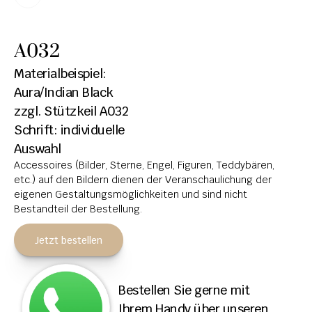
HOCHSTEINE
A032
KOLUMBARIEN
Materialbeispiel: 
BREITSTEINE
Aura/Indian Black
zzgl. Stützkeil A032
LIEGESTEINE
Schrift: individuelle 
URNENANLAGEN
Auswahl
Accessoires (Bilder, Sterne, Engel, Figuren, Teddybären, 
LEUCHTGRABMALE
etc.) auf den Bildern dienen der Veranschaulichung der 
ACCESSOIRES
eigenen Gestaltungsmöglichkeiten und sind nicht 
Bestandteil der Bestellung.
KONTAKT
Jetzt bestellen
ADRESSEN NIEDERLASSUNGEN
ÖFFNUNGSZEITEN
Bestellen Sie gerne mit 
IMPRESSUM 
Ihrem Handy über unseren 