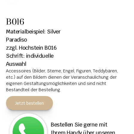
HOCHSTEINE
B016
KOLUMBARIEN
Materialbeispiel: Silver 
BREITSTEINE
Paradiso
zzgl. Hochstein B016
LIEGESTEINE
Schrift: individuelle 
URNENANLAGEN
Auswahl
Accessoires (Bilder, Sterne, Engel, Figuren, Teddybären, 
LEUCHTGRABMALE
etc.) auf den Bildern dienen der Veranschaulichung der 
ACCESSOIRES
eigenen Gestaltungsmöglichkeiten und sind nicht 
Bestandteil der Bestellung.
KONTAKT
Jetzt bestellen
ADRESSEN NIEDERLASSUNGEN
ÖFFNUNGSZEITEN
Bestellen Sie gerne mit 
IMPRESSUM 
Ihrem Handy über unseren 