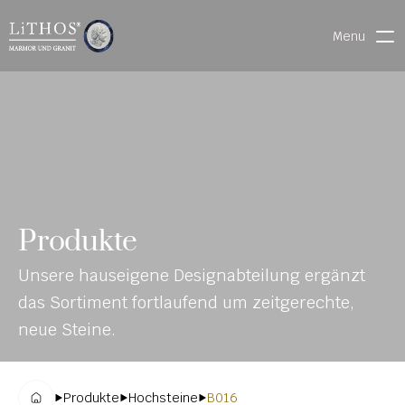
Menu
HOME
LIVE CHAT
WARENVERFOLGUNG
ONL
MATERIALIEN
Produkte
INE-
STEINMETZFINDER
Unsere hauseigene Designabteilung ergänzt 
KAT
3D-KONFIGURATOR 
das Sortiment fortlaufend um zeitgerechte, 
ALO
DOWNLOADS
neue Steine.
G
DENKMALE
Produkte
Hochsteine
B016
MAGRADO