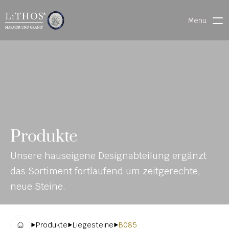
Menu
HOME
LIVE CHAT
WARENVERFOLGUNG
ONL
MATERIALIEN
Produkte
INE-
STEINMETZFINDER
Unsere hauseigene Designabteilung ergänzt 
KAT
3D-KONFIGURATOR 
das Sortiment fortlaufend um zeitgerechte, 
ALO
DOWNLOADS
neue Steine.
G
DENKMALE
Produkte
Liegesteine
B085
MAGRADO