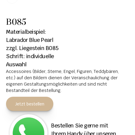
HOCHSTEINE
B085
KOLUMBARIEN
Materialbeispiel: 
BREITSTEINE
Labrador Blue Pearl
zzgl. Liegestein B085
LIEGESTEINE
Schrift: individuelle 
URNENANLAGEN
Auswahl
Accessoires (Bilder, Sterne, Engel, Figuren, Teddybären, 
LEUCHTGRABMALE
etc.) auf den Bildern dienen der Veranschaulichung der 
ACCESSOIRES
eigenen Gestaltungsmöglichkeiten und sind nicht 
Bestandteil der Bestellung.
KONTAKT
Jetzt bestellen
ADRESSEN NIEDERLASSUNGEN
ÖFFNUNGSZEITEN
Bestellen Sie gerne mit 
IMPRESSUM 
Ihrem Handy über unseren 