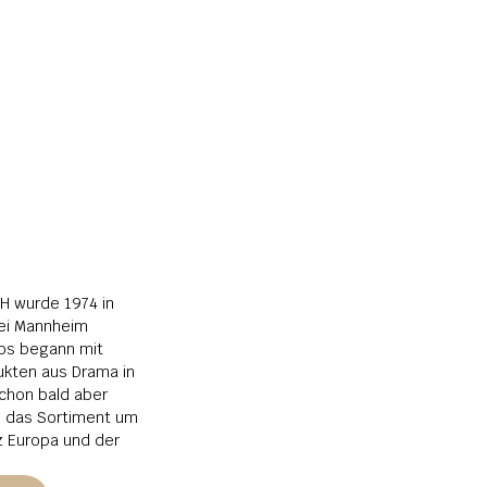
 wurde 1974 in 
i Mannheim 
os begann mit 
kten aus Drama in 
chon bald aber 
s das Sortiment um 
 Europa und der 