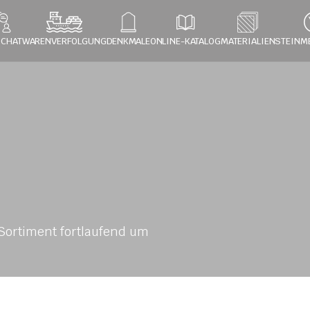
 CHAT
WARENVERFOLGUNG
DENKMALE
ONLINE-KATALOG
MATERIALIEN
STEINM
ortiment fortlaufend um 