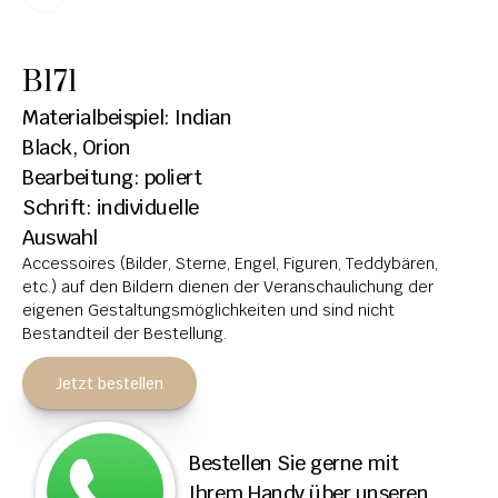
HOCHSTEINE
B171
KOLUMBARIEN
Materialbeispiel: Indian 
BREITSTEINE
Black, Orion
Bearbeitung: poliert
LIEGESTEINE
Schrift: individuelle 
URNENANLAGEN
Auswahl
Accessoires (Bilder, Sterne, Engel, Figuren, Teddybären, 
LEUCHTGRABMALE
etc.) auf den Bildern dienen der Veranschaulichung der 
ACCESSOIRES
eigenen Gestaltungsmöglichkeiten und sind nicht 
Bestandteil der Bestellung.
KONTAKT
Jetzt bestellen
ADRESSEN NIEDERLASSUNGEN
ÖFFNUNGSZEITEN
Bestellen Sie gerne mit 
IMPRESSUM 
Ihrem Handy über unseren 