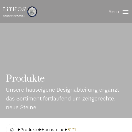
Menu
HOME
LIVE CHAT
WARENVERFOLGUNG
ONL
MATERIALIEN
Produkte
INE-
STEINMETZFINDER
Unsere hauseigene Designabteilung ergänzt 
KAT
3D-KONFIGURATOR 
das Sortiment fortlaufend um zeitgerechte, 
ALO
DOWNLOADS
neue Steine.
G
DENKMALE
Produkte
Hochsteine
B171
MAGRADO