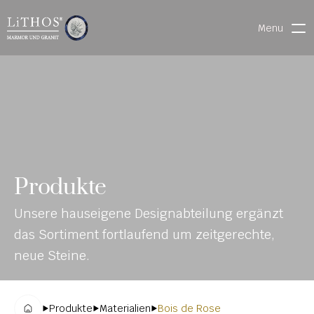
Menu
HOME
LIVE CHAT
WARENVERFOLGUNG
ONL
MATERIALIEN
Produkte
INE-
STEINMETZFINDER
Unsere hauseigene Designabteilung ergänzt 
KAT
3D-KONFIGURATOR 
das Sortiment fortlaufend um zeitgerechte, 
ALO
DOWNLOADS
neue Steine.
G
DENKMALE
Produkte
Materialien
Bois de Rose
MAGRADO