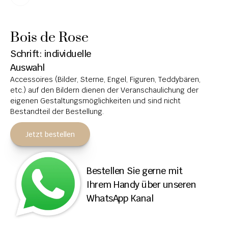
HOCHSTEINE
Bois de Rose
KOLUMBARIEN
Schrift: individuelle 
BREITSTEINE
Auswahl
Accessoires (Bilder, Sterne, Engel, Figuren, Teddybären, 
LIEGESTEINE
etc.) auf den Bildern dienen der Veranschaulichung der 
URNENANLAGEN
eigenen Gestaltungsmöglichkeiten und sind nicht 
Bestandteil der Bestellung.
LEUCHTGRABMALE
Jetzt bestellen
ACCESSOIRES
KONTAKT
Bestellen Sie gerne mit 
ADRESSEN NIEDERLASSUNGEN
Ihrem Handy über unseren 
WhatsApp Kanal
ÖFFNUNGSZEITEN
IMPRESSUM 