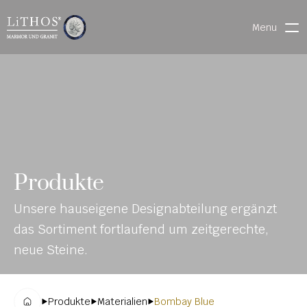
Menu
HOME
LIVE CHAT
WARENVERFOLGUNG
ONL
MATERIALIEN
Produkte
INE-
STEINMETZFINDER
Unsere hauseigene Designabteilung ergänzt 
KAT
3D-KONFIGURATOR 
das Sortiment fortlaufend um zeitgerechte, 
ALO
DOWNLOADS
neue Steine.
G
DENKMALE
Produkte
Materialien
Bombay Blue
MAGRADO