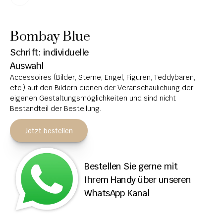
HOCHSTEINE
Bombay Blue
KOLUMBARIEN
Schrift: individuelle 
BREITSTEINE
Auswahl
Accessoires (Bilder, Sterne, Engel, Figuren, Teddybären, 
LIEGESTEINE
etc.) auf den Bildern dienen der Veranschaulichung der 
URNENANLAGEN
eigenen Gestaltungsmöglichkeiten und sind nicht 
Bestandteil der Bestellung.
LEUCHTGRABMALE
Jetzt bestellen
ACCESSOIRES
KONTAKT
Bestellen Sie gerne mit 
ADRESSEN NIEDERLASSUNGEN
Ihrem Handy über unseren 
WhatsApp Kanal
ÖFFNUNGSZEITEN
IMPRESSUM 