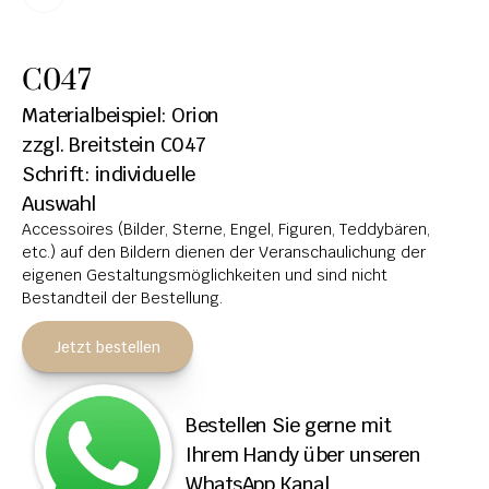
HOCHSTEINE
C047
KOLUMBARIEN
Materialbeispiel: Orion
BREITSTEINE
zzgl. Breitstein C047
Schrift: individuelle 
LIEGESTEINE
Auswahl
URNENANLAGEN
Accessoires (Bilder, Sterne, Engel, Figuren, Teddybären, 
etc.) auf den Bildern dienen der Veranschaulichung der 
LEUCHTGRABMALE
eigenen Gestaltungsmöglichkeiten und sind nicht 
Bestandteil der Bestellung.
ACCESSOIRES
KONTAKT
Jetzt bestellen
ADRESSEN NIEDERLASSUNGEN
Bestellen Sie gerne mit 
ÖFFNUNGSZEITEN
Ihrem Handy über unseren 
IMPRESSUM 
WhatsApp Kanal