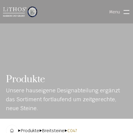
Menu
HOME
LIVE CHAT
WARENVERFOLGUNG
ONL
MATERIALIEN
Produkte
INE-
STEINMETZFINDER
Unsere hauseigene Designabteilung ergänzt 
KAT
3D-KONFIGURATOR 
das Sortiment fortlaufend um zeitgerechte, 
ALO
DOWNLOADS
neue Steine.
G
DENKMALE
Produkte
Breitsteine
C047
MAGRADO