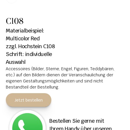
HOCHSTEINE
C108
KOLUMBARIEN
Materialbeispiel: 
BREITSTEINE
Multicolor Red
zzgl. Hochstein C108
LIEGESTEINE
Schrift: individuelle 
URNENANLAGEN
Auswahl
Accessoires (Bilder, Sterne, Engel, Figuren, Teddybären, 
LEUCHTGRABMALE
etc.) auf den Bildern dienen der Veranschaulichung der 
ACCESSOIRES
eigenen Gestaltungsmöglichkeiten und sind nicht 
Bestandteil der Bestellung.
KONTAKT
Jetzt bestellen
ADRESSEN NIEDERLASSUNGEN
ÖFFNUNGSZEITEN
Bestellen Sie gerne mit 
IMPRESSUM 
Ihrem Handy über unseren 