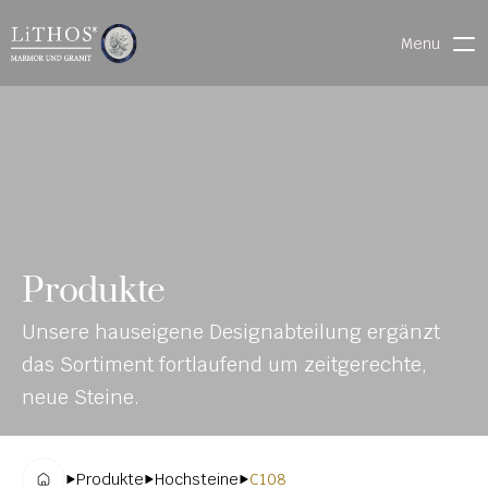
Menu
HOME
LIVE CHAT
WARENVERFOLGUNG
ONL
MATERIALIEN
Produkte
INE-
STEINMETZFINDER
Unsere hauseigene Designabteilung ergänzt 
KAT
3D-KONFIGURATOR 
das Sortiment fortlaufend um zeitgerechte, 
ALO
DOWNLOADS
neue Steine.
G
DENKMALE
Produkte
Hochsteine
C108
MAGRADO