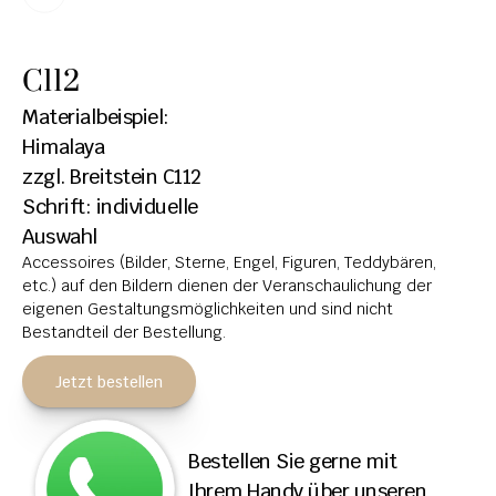
HOCHSTEINE
C112
KOLUMBARIEN
Materialbeispiel: 
BREITSTEINE
Himalaya
zzgl. Breitstein C112
LIEGESTEINE
Schrift: individuelle 
URNENANLAGEN
Auswahl
Accessoires (Bilder, Sterne, Engel, Figuren, Teddybären, 
LEUCHTGRABMALE
etc.) auf den Bildern dienen der Veranschaulichung der 
ACCESSOIRES
eigenen Gestaltungsmöglichkeiten und sind nicht 
Bestandteil der Bestellung.
KONTAKT
Jetzt bestellen
ADRESSEN NIEDERLASSUNGEN
ÖFFNUNGSZEITEN
Bestellen Sie gerne mit 
IMPRESSUM 
Ihrem Handy über unseren 