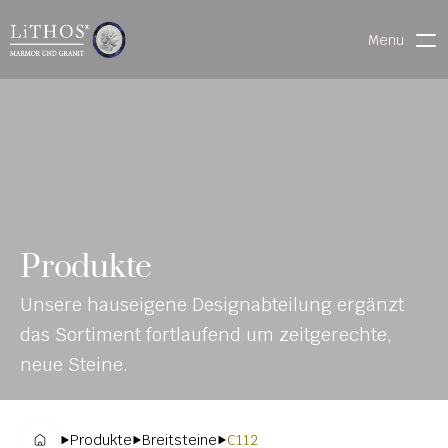
Menu
HOME
LIVE CHAT
WARENVERFOLGUNG
ONL
MATERIALIEN
Produkte
INE-
STEINMETZFINDER
Unsere hauseigene Designabteilung ergänzt 
KAT
3D-KONFIGURATOR 
das Sortiment fortlaufend um zeitgerechte, 
ALO
DOWNLOADS
neue Steine.
G
DENKMALE
Produkte
Breitsteine
C112
MAGRADO