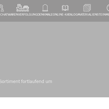
 CHAT
WARENVERFOLGUNG
DENKMALE
ONLINE-KATALOG
MATERIALIEN
STEINM
ortiment fortlaufend um 