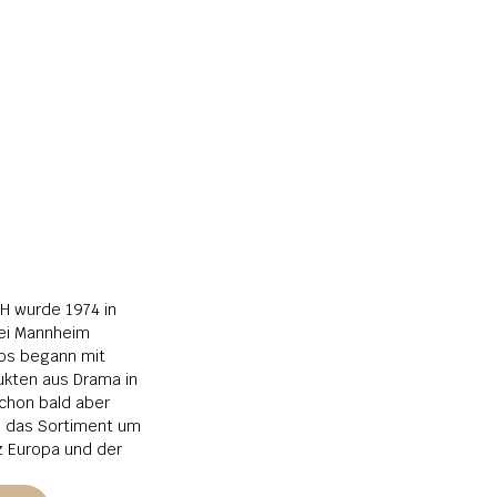
 wurde 1974 in 
i Mannheim 
os begann mit 
kten aus Drama in 
chon bald aber 
s das Sortiment um 
 Europa und der 