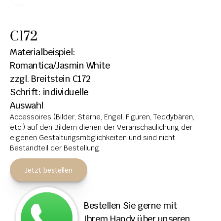
HOCHSTEINE
C172
KOLUMBARIEN
Materialbeispiel: 
BREITSTEINE
Romantica/Jasmin White
zzgl. Breitstein C172
LIEGESTEINE
Schrift: individuelle 
URNENANLAGEN
Auswahl
Accessoires (Bilder, Sterne, Engel, Figuren, Teddybären, 
LEUCHTGRABMALE
etc.) auf den Bildern dienen der Veranschaulichung der 
ACCESSOIRES
eigenen Gestaltungsmöglichkeiten und sind nicht 
Bestandteil der Bestellung.
KONTAKT
Jetzt bestellen
ADRESSEN NIEDERLASSUNGEN
ÖFFNUNGSZEITEN
Bestellen Sie gerne mit 
IMPRESSUM 
Ihrem Handy über unseren 