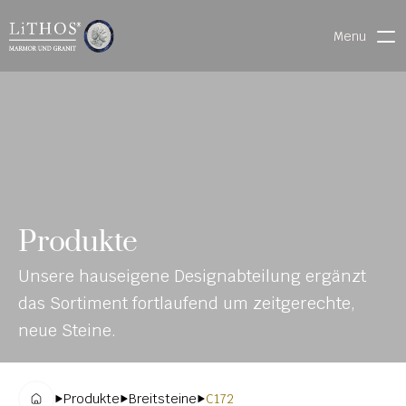
Menu
HOME
LIVE CHAT
WARENVERFOLGUNG
ONL
MATERIALIEN
Produkte
INE-
STEINMETZFINDER
Unsere hauseigene Designabteilung ergänzt 
KAT
3D-KONFIGURATOR 
das Sortiment fortlaufend um zeitgerechte, 
ALO
DOWNLOADS
neue Steine.
G
DENKMALE
Produkte
Breitsteine
C172
MAGRADO