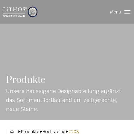
Menu
HOME
LIVE CHAT
WARENVERFOLGUNG
ONL
MATERIALIEN
Produkte
INE-
STEINMETZFINDER
Unsere hauseigene Designabteilung ergänzt 
KAT
3D-KONFIGURATOR 
das Sortiment fortlaufend um zeitgerechte, 
ALO
DOWNLOADS
neue Steine.
G
DENKMALE
Produkte
Hochsteine
C208
MAGRADO