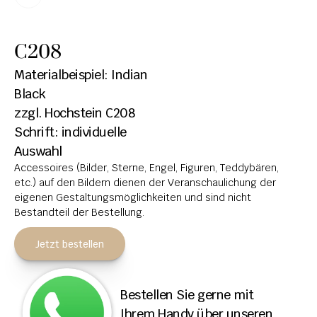
HOCHSTEINE
C208
KOLUMBARIEN
Materialbeispiel: Indian 
BREITSTEINE
Black
zzgl. Hochstein C208
LIEGESTEINE
Schrift: individuelle 
URNENANLAGEN
Auswahl
Accessoires (Bilder, Sterne, Engel, Figuren, Teddybären, 
LEUCHTGRABMALE
etc.) auf den Bildern dienen der Veranschaulichung der 
ACCESSOIRES
eigenen Gestaltungsmöglichkeiten und sind nicht 
Bestandteil der Bestellung.
KONTAKT
Jetzt bestellen
ADRESSEN NIEDERLASSUNGEN
ÖFFNUNGSZEITEN
Bestellen Sie gerne mit 
IMPRESSUM 
Ihrem Handy über unseren 