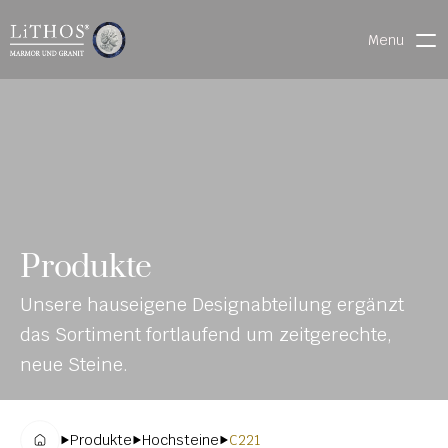
Menu
HOME
LIVE CHAT
WARENVERFOLGUNG
ONL
MATERIALIEN
Produkte
INE-
STEINMETZFINDER
Unsere hauseigene Designabteilung ergänzt 
KAT
3D-KONFIGURATOR 
das Sortiment fortlaufend um zeitgerechte, 
ALO
DOWNLOADS
neue Steine.
G
DENKMALE
Produkte
Hochsteine
C221
MAGRADO