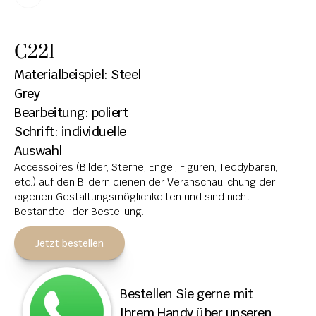
HOCHSTEINE
C221
KOLUMBARIEN
Materialbeispiel: Steel 
BREITSTEINE
Grey
Bearbeitung: poliert
LIEGESTEINE
Schrift: individuelle 
URNENANLAGEN
Auswahl
Accessoires (Bilder, Sterne, Engel, Figuren, Teddybären, 
LEUCHTGRABMALE
etc.) auf den Bildern dienen der Veranschaulichung der 
ACCESSOIRES
eigenen Gestaltungsmöglichkeiten und sind nicht 
Bestandteil der Bestellung.
KONTAKT
Jetzt bestellen
ADRESSEN NIEDERLASSUNGEN
ÖFFNUNGSZEITEN
Bestellen Sie gerne mit 
IMPRESSUM 
Ihrem Handy über unseren 