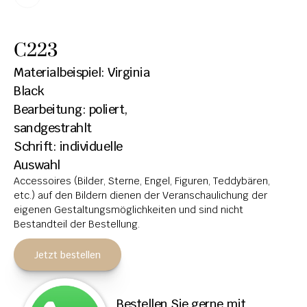
HOCHSTEINE
C223
KOLUMBARIEN
Materialbeispiel: Virginia 
BREITSTEINE
Black
Bearbeitung: poliert, 
LIEGESTEINE
sandgestrahlt
URNENANLAGEN
Schrift: individuelle 
LEUCHTGRABMALE
Auswahl
Accessoires (Bilder, Sterne, Engel, Figuren, Teddybären, 
ACCESSOIRES
etc.) auf den Bildern dienen der Veranschaulichung der 
eigenen Gestaltungsmöglichkeiten und sind nicht 
KONTAKT
Bestandteil der Bestellung.
ADRESSEN NIEDERLASSUNGEN
Jetzt bestellen
ÖFFNUNGSZEITEN
IMPRESSUM 
Bestellen Sie gerne mit 