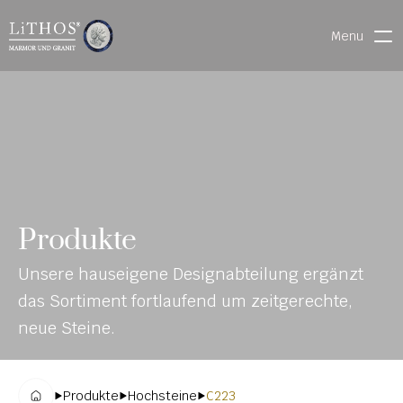
Menu
HOME
LIVE CHAT
WARENVERFOLGUNG
ONL
MATERIALIEN
Produkte
INE-
STEINMETZFINDER
Unsere hauseigene Designabteilung ergänzt 
KAT
3D-KONFIGURATOR 
das Sortiment fortlaufend um zeitgerechte, 
ALO
DOWNLOADS
neue Steine.
G
DENKMALE
Produkte
Hochsteine
C223
MAGRADO