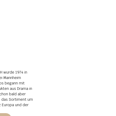
 wurde 1974 in 
i Mannheim 
os begann mit 
kten aus Drama in 
chon bald aber 
s das Sortiment um 
 Europa und der 