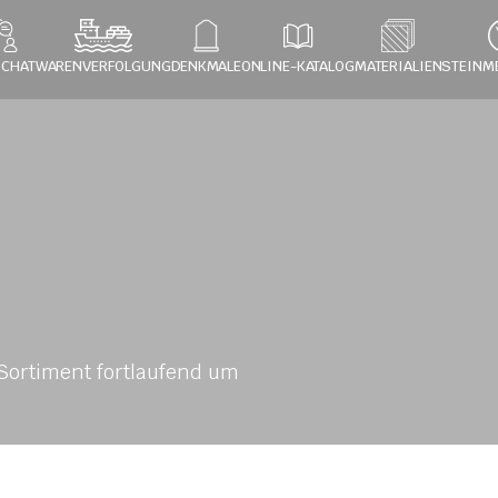
 CHAT
WARENVERFOLGUNG
DENKMALE
ONLINE-KATALOG
MATERIALIEN
STEINM
ortiment fortlaufend um 