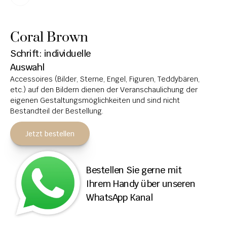
HOCHSTEINE
Coral Brown
KOLUMBARIEN
Schrift: individuelle 
BREITSTEINE
Auswahl
Accessoires (Bilder, Sterne, Engel, Figuren, Teddybären, 
LIEGESTEINE
etc.) auf den Bildern dienen der Veranschaulichung der 
URNENANLAGEN
eigenen Gestaltungsmöglichkeiten und sind nicht 
Bestandteil der Bestellung.
LEUCHTGRABMALE
Jetzt bestellen
ACCESSOIRES
KONTAKT
Bestellen Sie gerne mit 
ADRESSEN NIEDERLASSUNGEN
Ihrem Handy über unseren 
WhatsApp Kanal
ÖFFNUNGSZEITEN
IMPRESSUM 