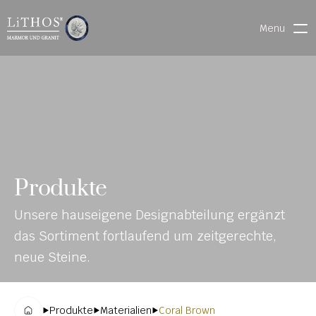
Menu
HOME
LIVE CHAT
WARENVERFOLGUNG
ONL
MATERIALIEN
Produkte
INE-
STEINMETZFINDER
Unsere hauseigene Designabteilung ergänzt 
KAT
3D-KONFIGURATOR 
das Sortiment fortlaufend um zeitgerechte, 
ALO
DOWNLOADS
neue Steine.
G
DENKMALE
Produkte
Materialien
Coral Brown
MAGRADO