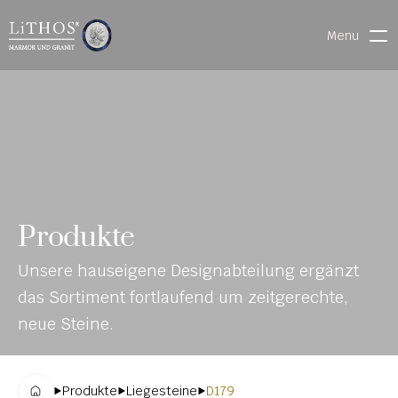
Menu
HOME
LIVE CHAT
WARENVERFOLGUNG
ONL
MATERIALIEN
Produkte
INE-
STEINMETZFINDER
Unsere hauseigene Designabteilung ergänzt 
KAT
3D-KONFIGURATOR 
das Sortiment fortlaufend um zeitgerechte, 
ALO
DOWNLOADS
neue Steine.
G
DENKMALE
Produkte
Liegesteine
D179
MAGRADO