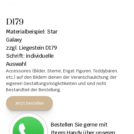
HOCHSTEINE
D179
KOLUMBARIEN
Materialbeispiel: Star 
BREITSTEINE
Galaxy
zzgl. Liegestein D179
LIEGESTEINE
Schrift: individuelle 
URNENANLAGEN
Auswahl
Accessoires (Bilder, Sterne, Engel, Figuren, Teddybären, 
LEUCHTGRABMALE
etc.) auf den Bildern dienen der Veranschaulichung der 
ACCESSOIRES
eigenen Gestaltungsmöglichkeiten und sind nicht 
Bestandteil der Bestellung.
KONTAKT
Jetzt bestellen
ADRESSEN NIEDERLASSUNGEN
ÖFFNUNGSZEITEN
Bestellen Sie gerne mit 
IMPRESSUM 
Ihrem Handy über unseren 