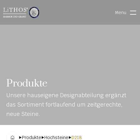
Menu
HOME
LIVE CHAT
WARENVERFOLGUNG
ONL
MATERIALIEN
Produkte
INE-
STEINMETZFINDER
Unsere hauseigene Designabteilung ergänzt 
KAT
3D-KONFIGURATOR 
das Sortiment fortlaufend um zeitgerechte, 
ALO
DOWNLOADS
neue Steine.
G
DENKMALE
Produkte
Hochsteine
D218
MAGRADO