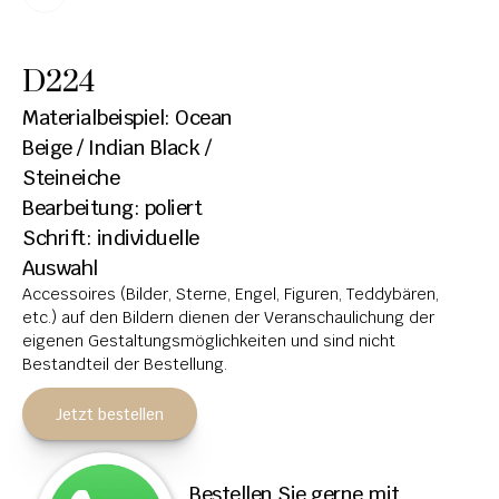
HOCHSTEINE
D224
KOLUMBARIEN
Materialbeispiel: Ocean 
BREITSTEINE
Beige / Indian Black / 
Steineiche
LIEGESTEINE
Bearbeitung: poliert
URNENANLAGEN
Schrift: individuelle 
LEUCHTGRABMALE
Auswahl
Accessoires (Bilder, Sterne, Engel, Figuren, Teddybären, 
ACCESSOIRES
etc.) auf den Bildern dienen der Veranschaulichung der 
eigenen Gestaltungsmöglichkeiten und sind nicht 
KONTAKT
Bestandteil der Bestellung.
ADRESSEN NIEDERLASSUNGEN
Jetzt bestellen
ÖFFNUNGSZEITEN
IMPRESSUM 
Bestellen Sie gerne mit 