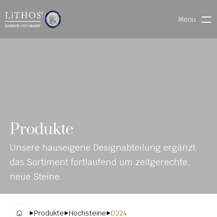
Menu
HOME
LIVE CHAT
WARENVERFOLGUNG
ONL
MATERIALIEN
Produkte
INE-
STEINMETZFINDER
Unsere hauseigene Designabteilung ergänzt 
KAT
3D-KONFIGURATOR 
das Sortiment fortlaufend um zeitgerechte, 
ALO
DOWNLOADS
neue Steine.
G
DENKMALE
Produkte
Hochsteine
D224
MAGRADO