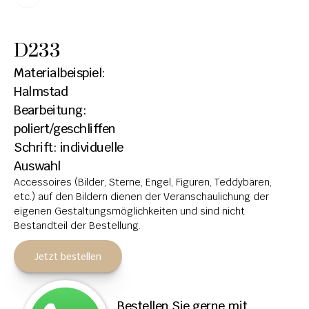
HOCHSTEINE
D233
KOLUMBARIEN
Materialbeispiel: 
BREITSTEINE
Halmstad
Bearbeitung: 
LIEGESTEINE
poliert/geschliffen
URNENANLAGEN
Schrift: individuelle 
LEUCHTGRABMALE
Auswahl
Accessoires (Bilder, Sterne, Engel, Figuren, Teddybären, 
ACCESSOIRES
etc.) auf den Bildern dienen der Veranschaulichung der 
eigenen Gestaltungsmöglichkeiten und sind nicht 
KONTAKT
Bestandteil der Bestellung.
ADRESSEN NIEDERLASSUNGEN
Jetzt bestellen
ÖFFNUNGSZEITEN
IMPRESSUM 
Bestellen Sie gerne mit 