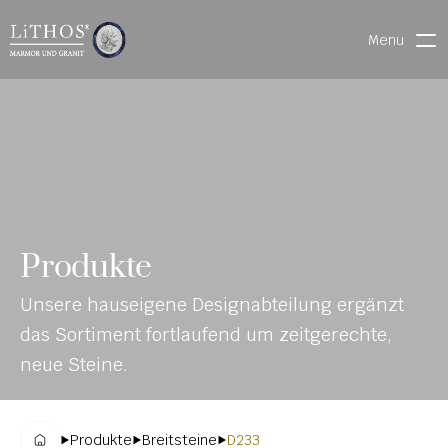
Menu
HOME
LIVE CHAT
WARENVERFOLGUNG
ONL
MATERIALIEN
Produkte
INE-
STEINMETZFINDER
Unsere hauseigene Designabteilung ergänzt 
KAT
3D-KONFIGURATOR 
das Sortiment fortlaufend um zeitgerechte, 
ALO
DOWNLOADS
neue Steine.
G
DENKMALE
Produkte
Breitsteine
D233
MAGRADO