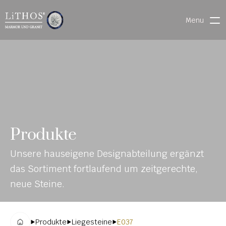
Menu
HOME
LIVE CHAT
WARENVERFOLGUNG
ONL
MATERIALIEN
Produkte
INE-
STEINMETZFINDER
Unsere hauseigene Designabteilung ergänzt 
KAT
3D-KONFIGURATOR 
das Sortiment fortlaufend um zeitgerechte, 
ALO
DOWNLOADS
neue Steine.
G
DENKMALE
Produkte
Liegesteine
E037
MAGRADO