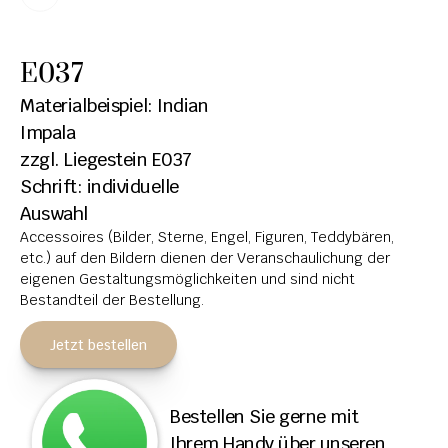
HOCHSTEINE
E037
KOLUMBARIEN
Materialbeispiel: Indian 
BREITSTEINE
Impala
zzgl. Liegestein E037
LIEGESTEINE
Schrift: individuelle 
URNENANLAGEN
Auswahl
Accessoires (Bilder, Sterne, Engel, Figuren, Teddybären, 
LEUCHTGRABMALE
etc.) auf den Bildern dienen der Veranschaulichung der 
ACCESSOIRES
eigenen Gestaltungsmöglichkeiten und sind nicht 
Bestandteil der Bestellung.
KONTAKT
Jetzt bestellen
ADRESSEN NIEDERLASSUNGEN
ÖFFNUNGSZEITEN
Bestellen Sie gerne mit 
IMPRESSUM 
Ihrem Handy über unseren 