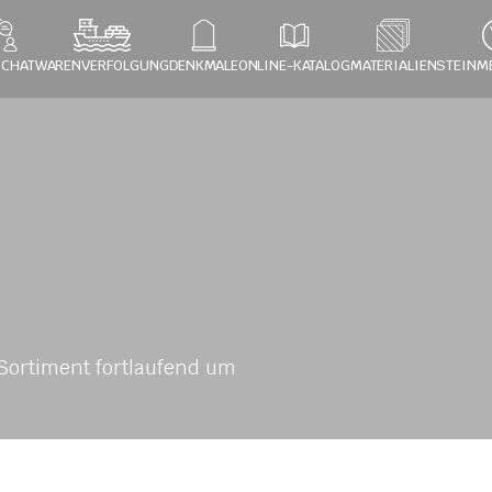
 CHAT
WARENVERFOLGUNG
DENKMALE
ONLINE-KATALOG
MATERIALIEN
STEINM
ortiment fortlaufend um 