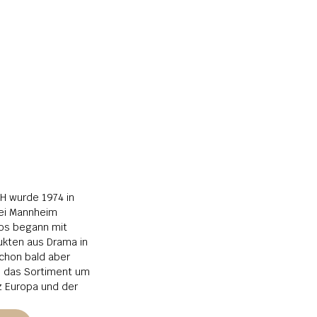
 wurde 1974 in 
i Mannheim 
os begann mit 
kten aus Drama in 
chon bald aber 
s das Sortiment um 
 Europa und der 