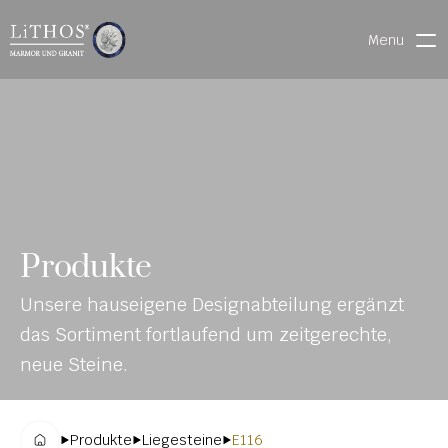
Menu
HOME
LIVE CHAT
WARENVERFOLGUNG
ONL
MATERIALIEN
Produkte
INE-
STEINMETZFINDER
Unsere hauseigene Designabteilung ergänzt 
KAT
3D-KONFIGURATOR 
das Sortiment fortlaufend um zeitgerechte, 
ALO
DOWNLOADS
neue Steine.
G
DENKMALE
Produkte
Liegesteine
E116
MAGRADO