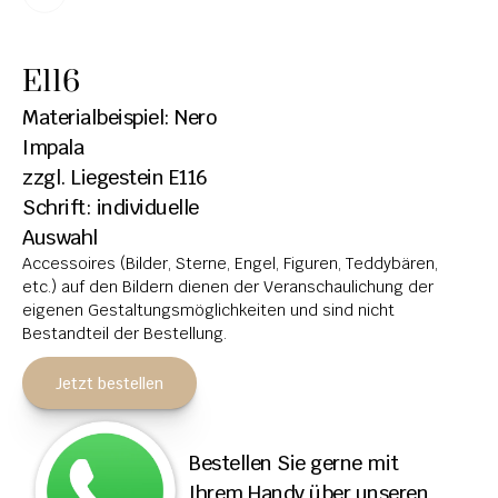
HOCHSTEINE
E116
KOLUMBARIEN
Materialbeispiel: Nero 
BREITSTEINE
Impala
zzgl. Liegestein E116
LIEGESTEINE
Schrift: individuelle 
URNENANLAGEN
Auswahl
Accessoires (Bilder, Sterne, Engel, Figuren, Teddybären, 
LEUCHTGRABMALE
etc.) auf den Bildern dienen der Veranschaulichung der 
ACCESSOIRES
eigenen Gestaltungsmöglichkeiten und sind nicht 
Bestandteil der Bestellung.
KONTAKT
Jetzt bestellen
ADRESSEN NIEDERLASSUNGEN
ÖFFNUNGSZEITEN
Bestellen Sie gerne mit 
IMPRESSUM 
Ihrem Handy über unseren 