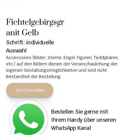
HOCHSTEINE
Fichtelgebirgsgr
KOLUMBARIEN
anit Gelb
BREITSTEINE
Schrift: individuelle 
LIEGESTEINE
Auswahl
Accessoires (Bilder, Sterne, Engel, Figuren, Teddybären, 
URNENANLAGEN
etc.) auf den Bildern dienen der Veranschaulichung der 
eigenen Gestaltungsmöglichkeiten und sind nicht 
LEUCHTGRABMALE
Bestandteil der Bestellung.
ACCESSOIRES
Jetzt bestellen
KONTAKT
ADRESSEN NIEDERLASSUNGEN
Bestellen Sie gerne mit 
Ihrem Handy über unseren 
ÖFFNUNGSZEITEN
WhatsApp Kanal
IMPRESSUM 