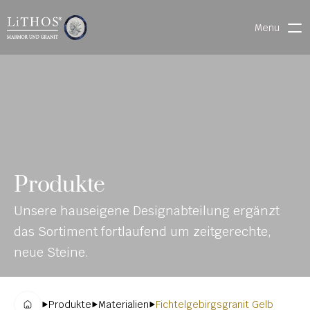
Menu
HOME
LIVE CHAT
WARENVERFOLGUNG
ONL
MATERIALIEN
Produkte
INE-
STEINMETZFINDER
Unsere hauseigene Designabteilung ergänzt 
KAT
3D-KONFIGURATOR 
das Sortiment fortlaufend um zeitgerechte, 
ALO
DOWNLOADS
neue Steine.
G
DENKMALE
Produkte
Materialien
Fichtelgebirgsgranit Gelb
MAGRADO