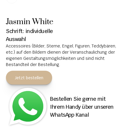
HOCHSTEINE
Jasmin White
KOLUMBARIEN
Schrift: individuelle 
BREITSTEINE
Auswahl
Accessoires (Bilder, Sterne, Engel, Figuren, Teddybären, 
LIEGESTEINE
etc.) auf den Bildern dienen der Veranschaulichung der 
URNENANLAGEN
eigenen Gestaltungsmöglichkeiten und sind nicht 
Bestandteil der Bestellung.
LEUCHTGRABMALE
Jetzt bestellen
ACCESSOIRES
KONTAKT
Bestellen Sie gerne mit 
ADRESSEN NIEDERLASSUNGEN
Ihrem Handy über unseren 
WhatsApp Kanal
ÖFFNUNGSZEITEN
IMPRESSUM 