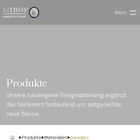
Menu
HOME
LIVE CHAT
WARENVERFOLGUNG
ONL
MATERIALIEN
Produkte
INE-
STEINMETZFINDER
Unsere hauseigene Designabteilung ergänzt 
KAT
3D-KONFIGURATOR 
das Sortiment fortlaufend um zeitgerechte, 
ALO
DOWNLOADS
neue Steine.
G
DENKMALE
Produkte
Materialien
paradiso
MAGRADO