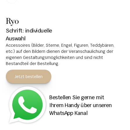
HOCHSTEINE
Ryo
KOLUMBARIEN
Schrift: individuelle 
BREITSTEINE
Auswahl
Accessoires (Bilder, Sterne, Engel, Figuren, Teddybären, 
LIEGESTEINE
etc.) auf den Bildern dienen der Veranschaulichung der 
URNENANLAGEN
eigenen Gestaltungsmöglichkeiten und sind nicht 
Bestandteil der Bestellung.
LEUCHTGRABMALE
Jetzt bestellen
ACCESSOIRES
KONTAKT
Bestellen Sie gerne mit 
ADRESSEN NIEDERLASSUNGEN
Ihrem Handy über unseren 
WhatsApp Kanal
ÖFFNUNGSZEITEN
IMPRESSUM 