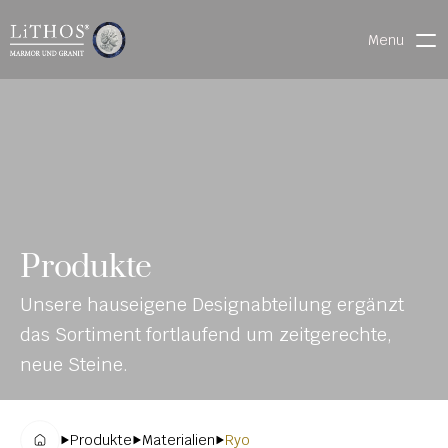
Menu
HOME
LIVE CHAT
WARENVERFOLGUNG
ONL
MATERIALIEN
Produkte
INE-
STEINMETZFINDER
Unsere hauseigene Designabteilung ergänzt 
KAT
3D-KONFIGURATOR 
das Sortiment fortlaufend um zeitgerechte, 
ALO
DOWNLOADS
neue Steine.
G
DENKMALE
Produkte
Materialien
Ryo
MAGRADO