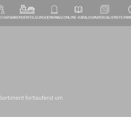
 CHAT
WARENVERFOLGUNG
DENKMALE
ONLINE-KATALOG
MATERIALIEN
STEINM
ortiment fortlaufend um 