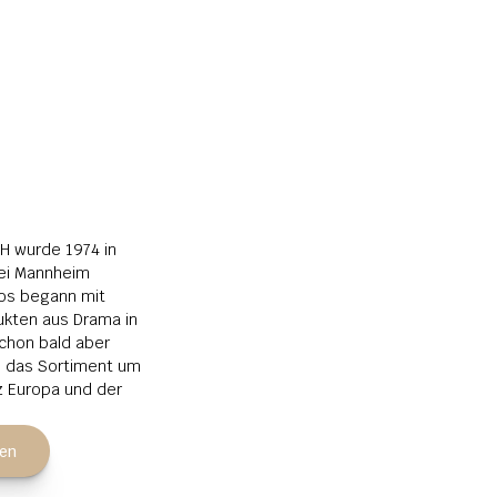
 wurde 1974 in 
i Mannheim 
os begann mit 
kten aus Drama in 
chon bald aber 
s das Sortiment um 
 Europa und der 
ren