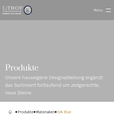
Menu
HOME
LIVE CHAT
WARENVERFOLGUNG
ONL
MATERIALIEN
Produkte
INE-
STEINMETZFINDER
Unsere hauseigene Designabteilung ergänzt 
KAT
3D-KONFIGURATOR 
das Sortiment fortlaufend um zeitgerechte, 
ALO
DOWNLOADS
neue Steine.
G
DENKMALE
Produkte
Materialien
Silk Blue
MAGRADO