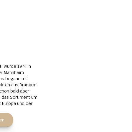
 wurde 1974 in 
i Mannheim 
os begann mit 
kten aus Drama in 
chon bald aber 
s das Sortiment um 
 Europa und der 
ren