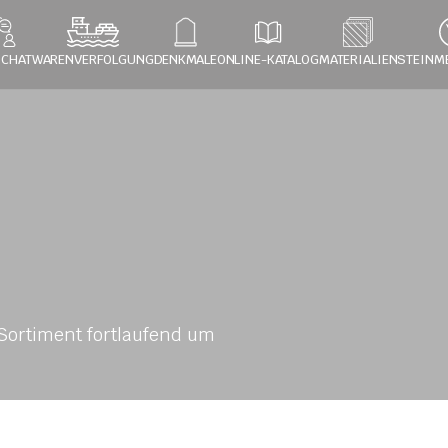
 CHAT
WARENVERFOLGUNG
DENKMALE
ONLINE-KATALOG
MATERIALIEN
STEINM
ortiment fortlaufend um 