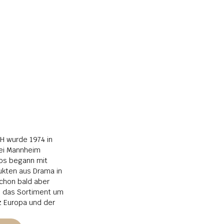
 wurde 1974 in 
i Mannheim 
os begann mit 
kten aus Drama in 
chon bald aber 
s das Sortiment um 
 Europa und der 