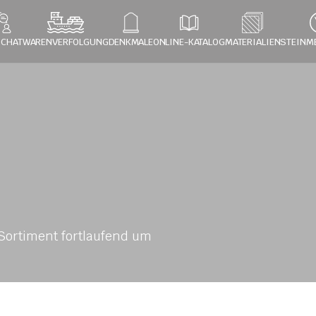
 CHAT
WARENVERFOLGUNG
DENKMALE
ONLINE-KATALOG
MATERIALIEN
STEINM
ortiment fortlaufend um 