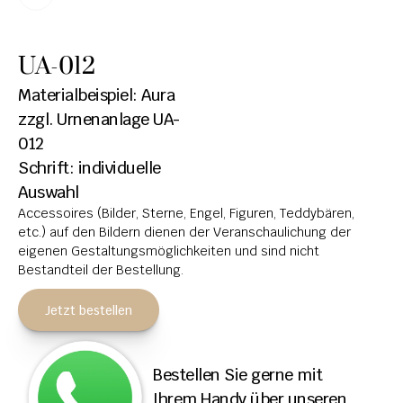
HOCHSTEINE
UA-012
KOLUMBARIEN
Materialbeispiel: Aura
BREITSTEINE
zzgl. Urnenanlage UA-
012
LIEGESTEINE
Schrift: individuelle 
URNENANLAGEN
Auswahl
Accessoires (Bilder, Sterne, Engel, Figuren, Teddybären, 
LEUCHTGRABMALE
etc.) auf den Bildern dienen der Veranschaulichung der 
ACCESSOIRES
eigenen Gestaltungsmöglichkeiten und sind nicht 
Bestandteil der Bestellung.
KONTAKT
Jetzt bestellen
ADRESSEN NIEDERLASSUNGEN
ÖFFNUNGSZEITEN
Bestellen Sie gerne mit 
IMPRESSUM 
Ihrem Handy über unseren 