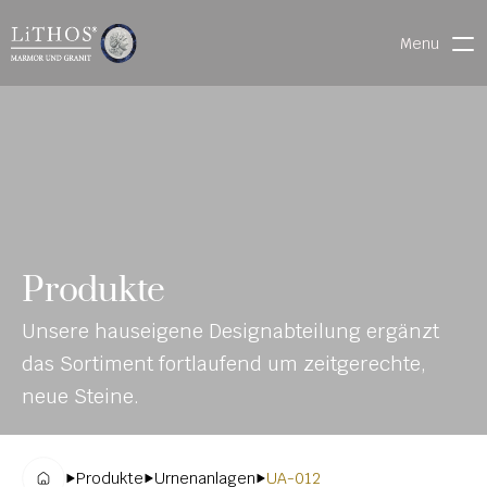
Menu
HOME
LIVE CHAT
WARENVERFOLGUNG
ONL
MATERIALIEN
Produkte
INE-
STEINMETZFINDER
Unsere hauseigene Designabteilung ergänzt 
KAT
3D-KONFIGURATOR 
das Sortiment fortlaufend um zeitgerechte, 
ALO
DOWNLOADS
neue Steine.
G
DENKMALE
Produkte
Urnenanlagen
UA-012
MAGRADO