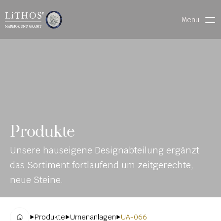
Menu
HOME
LIVE CHAT
WARENVERFOLGUNG
ONL
MATERIALIEN
Produkte
INE-
STEINMETZFINDER
Unsere hauseigene Designabteilung ergänzt 
KAT
3D-KONFIGURATOR 
das Sortiment fortlaufend um zeitgerechte, 
ALO
DOWNLOADS
neue Steine.
G
DENKMALE
Produkte
Urnenanlagen
UA-066
MAGRADO