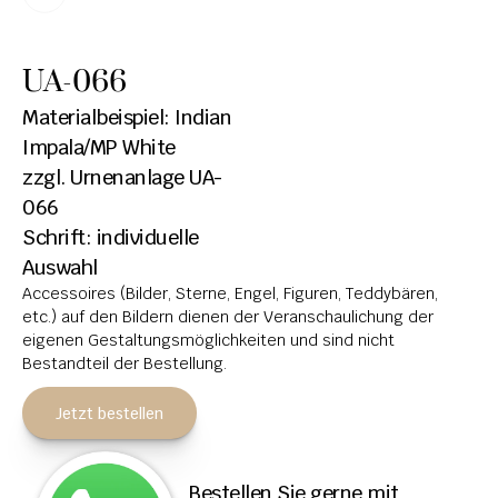
HOCHSTEINE
UA-066
KOLUMBARIEN
Materialbeispiel: Indian 
BREITSTEINE
Impala/MP White
zzgl. Urnenanlage UA-
LIEGESTEINE
066
URNENANLAGEN
Schrift: individuelle 
LEUCHTGRABMALE
Auswahl
Accessoires (Bilder, Sterne, Engel, Figuren, Teddybären, 
ACCESSOIRES
etc.) auf den Bildern dienen der Veranschaulichung der 
eigenen Gestaltungsmöglichkeiten und sind nicht 
KONTAKT
Bestandteil der Bestellung.
ADRESSEN NIEDERLASSUNGEN
Jetzt bestellen
ÖFFNUNGSZEITEN
IMPRESSUM 
Bestellen Sie gerne mit 