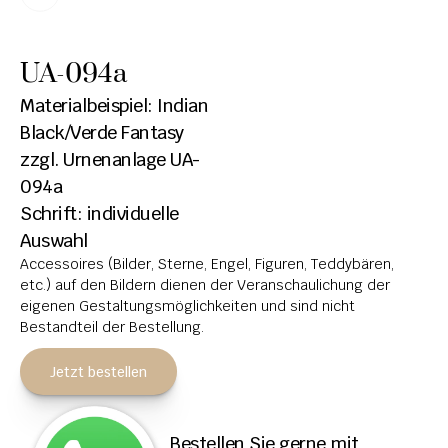
HOCHSTEINE
UA-094a
KOLUMBARIEN
Materialbeispiel: Indian 
BREITSTEINE
Black/Verde Fantasy
zzgl. Urnenanlage UA-
LIEGESTEINE
094a
URNENANLAGEN
Schrift: individuelle 
LEUCHTGRABMALE
Auswahl
Accessoires (Bilder, Sterne, Engel, Figuren, Teddybären, 
ACCESSOIRES
etc.) auf den Bildern dienen der Veranschaulichung der 
eigenen Gestaltungsmöglichkeiten und sind nicht 
KONTAKT
Bestandteil der Bestellung.
ADRESSEN NIEDERLASSUNGEN
Jetzt bestellen
ÖFFNUNGSZEITEN
IMPRESSUM 
Bestellen Sie gerne mit 