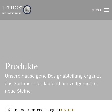
Menu
HOME
LIVE CHAT
WARENVERFOLGUNG
ONL
MATERIALIEN
Produkte
INE-
STEINMETZFINDER
Unsere hauseigene Designabteilung ergänzt 
KAT
3D-KONFIGURATOR 
das Sortiment fortlaufend um zeitgerechte, 
ALO
DOWNLOADS
neue Steine.
G
DENKMALE
Produkte
Urnenanlagen
UA-101
MAGRADO