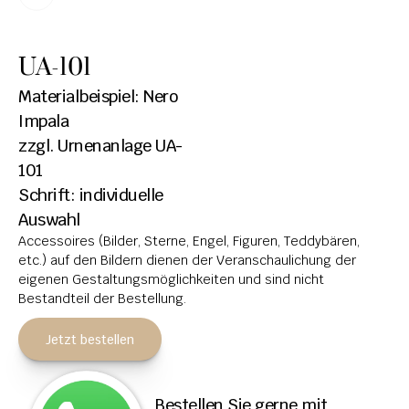
HOCHSTEINE
UA-101
KOLUMBARIEN
Materialbeispiel: Nero 
BREITSTEINE
Impala
zzgl. Urnenanlage UA-
LIEGESTEINE
101
URNENANLAGEN
Schrift: individuelle 
LEUCHTGRABMALE
Auswahl
Accessoires (Bilder, Sterne, Engel, Figuren, Teddybären, 
ACCESSOIRES
etc.) auf den Bildern dienen der Veranschaulichung der 
eigenen Gestaltungsmöglichkeiten und sind nicht 
KONTAKT
Bestandteil der Bestellung.
ADRESSEN NIEDERLASSUNGEN
Jetzt bestellen
ÖFFNUNGSZEITEN
IMPRESSUM 
Bestellen Sie gerne mit 