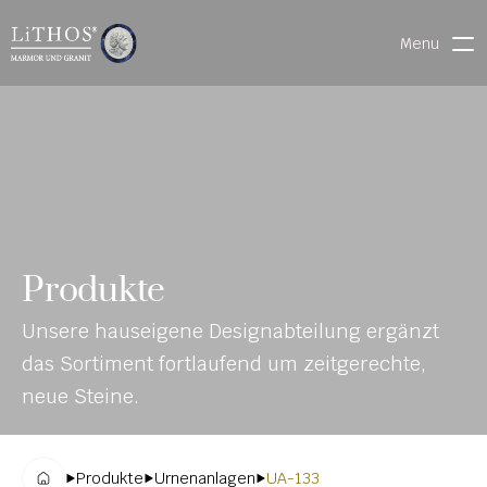
Menu
HOME
LIVE CHAT
WARENVERFOLGUNG
ONL
MATERIALIEN
Produkte
INE-
STEINMETZFINDER
Unsere hauseigene Designabteilung ergänzt 
KAT
3D-KONFIGURATOR 
das Sortiment fortlaufend um zeitgerechte, 
ALO
DOWNLOADS
neue Steine.
G
DENKMALE
Produkte
Urnenanlagen
UA-133
MAGRADO