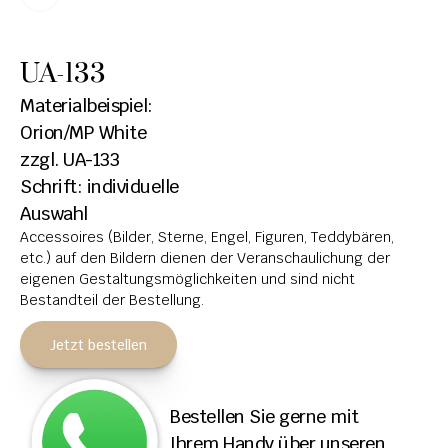
HOCHSTEINE
UA-133
KOLUMBARIEN
Materialbeispiel: 
BREITSTEINE
Orion/MP White
zzgl. UA-133
LIEGESTEINE
Schrift: individuelle 
URNENANLAGEN
Auswahl
Accessoires (Bilder, Sterne, Engel, Figuren, Teddybären, 
LEUCHTGRABMALE
etc.) auf den Bildern dienen der Veranschaulichung der 
ACCESSOIRES
eigenen Gestaltungsmöglichkeiten und sind nicht 
Bestandteil der Bestellung.
KONTAKT
Jetzt bestellen
ADRESSEN NIEDERLASSUNGEN
ÖFFNUNGSZEITEN
Bestellen Sie gerne mit 
IMPRESSUM 
Ihrem Handy über unseren 