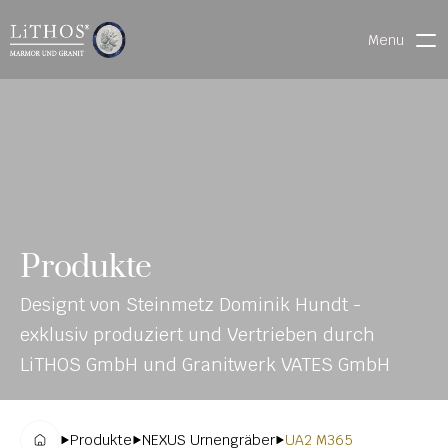
Menu
HOME
LIVE CHAT
WARENVERFOLGUNG
ONL
MATERIALIEN
Produkte
INE-
STEINMETZFINDER
Designt von Steinmetz Dominik Hundt - 
KAT
3D-KONFIGURATOR 
exklusiv produziert und Vertrieben durch 
ALO
DOWNLOADS
LiTHOS GmbH und Granitwerk VATES GmbH
G
DENKMALE
Produkte
NEXUS Urnengräber
UA2 M365
MAGRADO