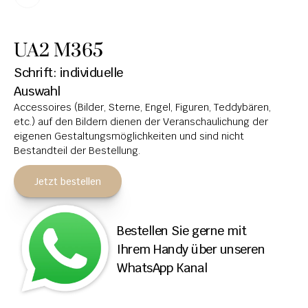
HOCHSTEINE
UA2 M365
KOLUMBARIEN
Schrift: individuelle 
BREITSTEINE
Auswahl
Accessoires (Bilder, Sterne, Engel, Figuren, Teddybären, 
LIEGESTEINE
etc.) auf den Bildern dienen der Veranschaulichung der 
URNENANLAGEN
eigenen Gestaltungsmöglichkeiten und sind nicht 
Bestandteil der Bestellung.
LEUCHTGRABMALE
Jetzt bestellen
ACCESSOIRES
KONTAKT
Bestellen Sie gerne mit 
ADRESSEN NIEDERLASSUNGEN
Ihrem Handy über unseren 
WhatsApp Kanal
ÖFFNUNGSZEITEN
IMPRESSUM 