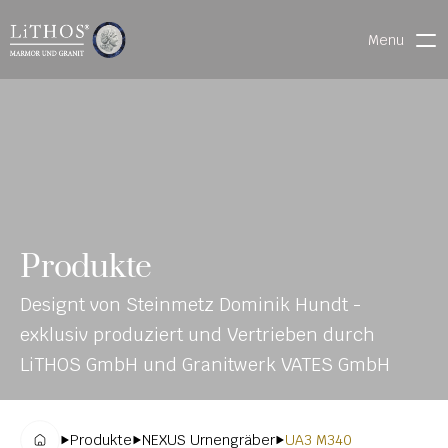
Menu
HOME
LIVE CHAT
WARENVERFOLGUNG
ONL
MATERIALIEN
Produkte
INE-
STEINMETZFINDER
Designt von Steinmetz Dominik Hundt - 
KAT
3D-KONFIGURATOR 
exklusiv produziert und Vertrieben durch 
ALO
DOWNLOADS
LiTHOS GmbH und Granitwerk VATES GmbH
G
DENKMALE
Produkte
NEXUS Urnengräber
UA3 M340
MAGRADO