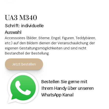
HOCHSTEINE
UA3 M340
KOLUMBARIEN
Schrift: individuelle 
BREITSTEINE
Auswahl
Accessoires (Bilder, Sterne, Engel, Figuren, Teddybären, 
LIEGESTEINE
etc.) auf den Bildern dienen der Veranschaulichung der 
URNENANLAGEN
eigenen Gestaltungsmöglichkeiten und sind nicht 
Bestandteil der Bestellung.
LEUCHTGRABMALE
Jetzt bestellen
ACCESSOIRES
KONTAKT
Bestellen Sie gerne mit 
ADRESSEN NIEDERLASSUNGEN
Ihrem Handy über unseren 
WhatsApp Kanal
ÖFFNUNGSZEITEN
IMPRESSUM 