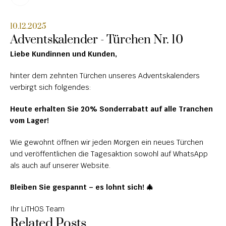
HOCHSTEINE
10.12.2025
Adventskalender - Türchen Nr. 10
KOLUMBARIEN
Liebe Kundinnen und Kunden,
BREITSTEINE
hinter dem zehnten Türchen unseres Adventskalenders 
LIEGESTEINE
verbirgt sich folgendes:
URNENANLAGEN
Heute erhalten Sie 20% Sonderrabatt auf alle Tranchen 
LEUCHTGRABMALE
vom Lager!
ACCESSOIRES
Wie gewohnt öffnen wir jeden Morgen ein neues Türchen 
und veröffentlichen die Tagesaktion sowohl auf WhatsApp 
KONTAKT
als auch auf unserer Website.
ADRESSEN NIEDERLASSUNGEN
Bleiben Sie gespannt – es lohnt sich! 🎄
ÖFFNUNGSZEITEN
Ihr LiTHOS Team
Related Posts
IMPRESSUM 