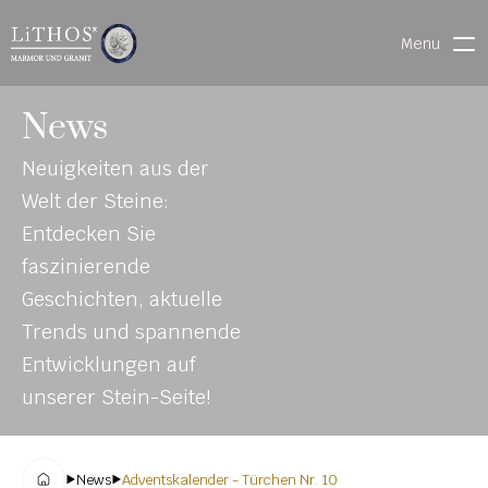
Menu
HOME
News
LIVE CHAT
Neuigkeiten aus der 
WARENVERFOLGUNG
Welt der Steine: 
Entdecken Sie 
faszinierende 
ONL
MATERIALIEN
Geschichten, aktuelle 
INE-
STEINMETZFINDER
Trends und spannende 
KAT
3D-KONFIGURATOR 
Entwicklungen auf 
ALO
DOWNLOADS
unserer Stein-Seite!
G
DENKMALE
News
Adventskalender - Türchen Nr. 10
MAGRADO