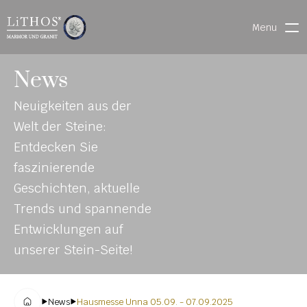
Menu
HOME
News
LIVE CHAT
Neuigkeiten aus der 
WARENVERFOLGUNG
Welt der Steine: 
Entdecken Sie 
faszinierende 
ONL
MATERIALIEN
Geschichten, aktuelle 
INE-
STEINMETZFINDER
Trends und spannende 
KAT
3D-KONFIGURATOR 
Entwicklungen auf 
ALO
DOWNLOADS
unserer Stein-Seite!
G
DENKMALE
News
Hausmesse Unna 05.09. - 07.09.2025
MAGRADO