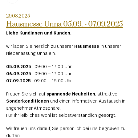
HOCHSTEINE
29.08.2025
Hausmesse Unna 05.09. - 07.09.2025
KOLUMBARIEN
Liebe Kundinnen und Kunden,
BREITSTEINE
wir laden Sie herzlich zu unserer 
Hausmesse
 in unserer 
LIEGESTEINE
Niederlassung Unna ein:
URNENANLAGEN
05.09.2025
 · 09:00 – 17:00 Uhr
LEUCHTGRABMALE
06.09.2025
 · 09:00 – 17:00 Uhr
07.09.2025
 · 09:00 – 15:00 Uhr
ACCESSOIRES
Freuen Sie sich auf 
spannende Neuheiten
, attraktive 
KONTAKT
Sonderkonditionen
 und einen informativen Austausch in 
angenehmer Atmosphäre.
ADRESSEN NIEDERLASSUNGEN
Für Ihr leibliches Wohl ist selbstverständlich gesorgt.
ÖFFNUNGSZEITEN
Wir freuen uns darauf, Sie persönlich bei uns begrüßen zu 
IMPRESSUM 
dürfen!