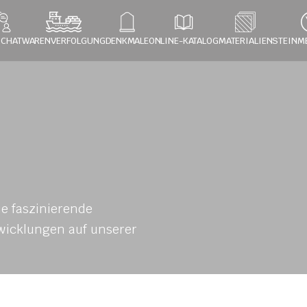
 CHAT
WARENVERFOLGUNG
DENKMALE
ONLINE-KATALOG
MATERIALIEN
STEINM
e faszinierende 
icklungen auf unserer 